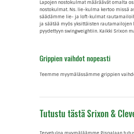
Lapojen nostokulmat määräävät omalta osaltaa
nostokulmat. Ns. lie-kulma kertoo missä 
säädämme lie- ja loft-kulmat rautamailoihi
ja säätää myös yksittäisten rautamailojen 
pyydettyyn swingweightiin. Kaikki Srixon 
Grippien vaihdot nopeasti
Teemme myymälässämme grippien vaihdot n
Tutustu tästä Srixon & Clev
Tervetuloa myymäläämme Pispalaan tutust