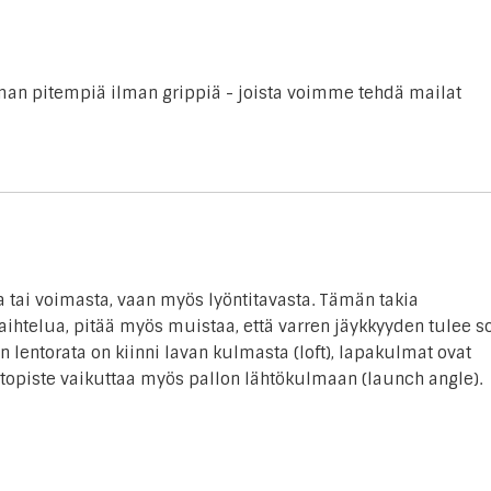
man pitempiä ilman grippiä - joista voimme tehdä mailat
 tai voimasta, vaan myös lyöntitavasta. Tämän takia
ihtelua, pitää myös muistaa, että varren jäykkyyden tulee s
n lentorata on kiinni lavan kulmasta (loft), lapakulmat ovat
ustopiste vaikuttaa myös pallon lähtökulmaan (launch angle).