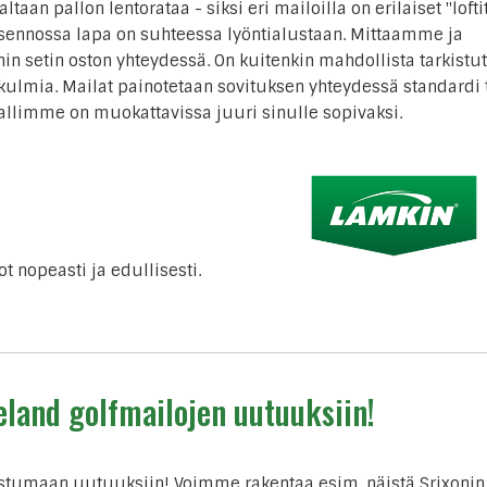
n pallon lentorataa - siksi eri mailoilla on erilaiset "loftit
asennossa lapa on suhteessa lyöntialustaan. Mittaamme ja
n setin oston yhteydessä. On kuitenkin mahdollista tarkistu
kulmia. Mailat painotetaan sovituksen yhteydessä standardi 
mallimme on muokattavissa juuri sinulle sopivaksi.
opeasti ja edullisesti.
eland golfmailojen uutuuksiin!
umaan uutuuksiin! Voimme rakentaa esim. näistä Srixonin m