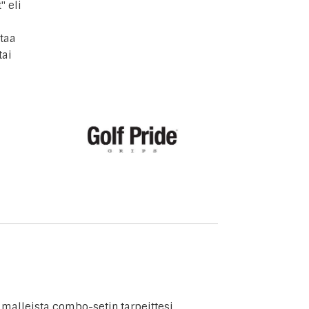
" eli
ttaa
tai
alleista combo-setin tarpeittesi