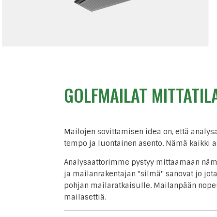
GOLFMAILAT MITTATIL
Mailojen sovittamisen idea on, että analysa
tempo ja luontainen asento. Nämä kaikki as
Analysaattorimme pystyy mittaamaan nämä 
ja mailanrakentajan "silmä" sanovat jo jot
pohjan mailaratkaisulle. Mailanpään nopeut
mailasettiä.