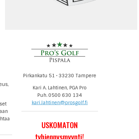
Pirkankatu 51 • 33230 Tampere
eus,
Kari A. Lahtinen, PGA Pro
Puh.
0500 630 134
kari.lahtinen@prosgolf.fi
set
haan
ihtaa
USKOMATON
tyhjennysmyynti!